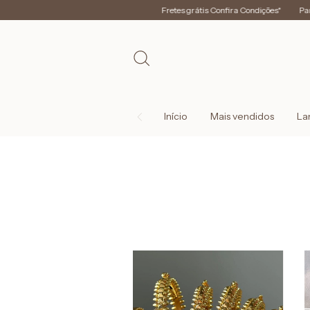
Fretes grátis Confira Condições*
Parcele
Início
Mais vendidos
La