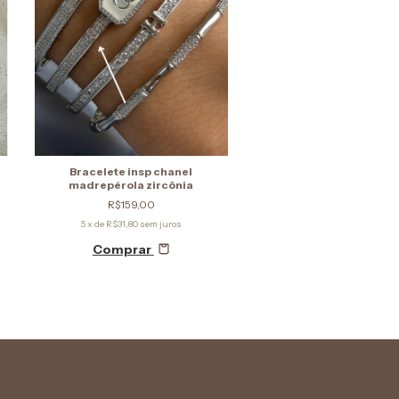
Bracelete insp chanel
madrepérola zircônia
R$159,00
5
x de
R$31,80
sem juros
Comprar