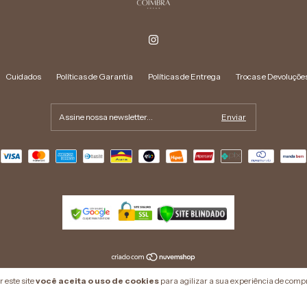
Cuidados
Políticas de Garantia
Políticas de Entrega
Trocas e Devoluçõe
Copyright Le Coimbra Semijoias - 41796744000141 - 2026. Todos os direitos reservados.
 este site
você aceita o uso de cookies
para agilizar a sua experiência de comp