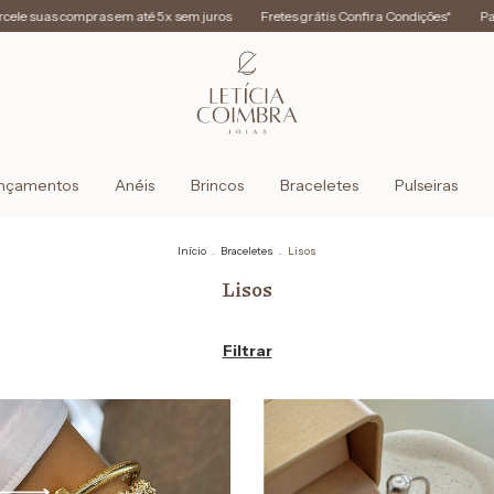
 suas compras em até 5x sem juros
Fretes grátis Confira Condições*
Parcele
nçamentos
Anéis
Brincos
Braceletes
Pulseiras
Início
.
Braceletes
.
Lisos
Lisos
Filtrar