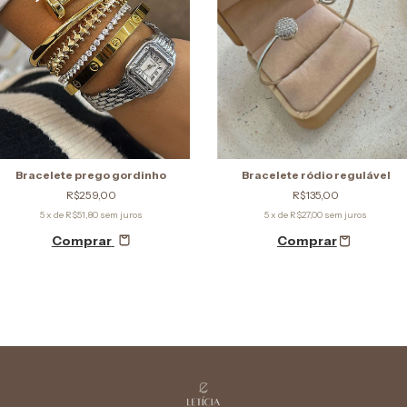
Bracelete prego gordinho
Bracelete ródio regulável
R$259,00
R$135,00
5
x de
R$51,80
sem juros
5
x de
R$27,00
sem juros
Comprar