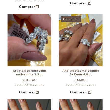
Comprar
Frete grátis
Argola degrade 5mm
Anel 3 gotas moissanite
moissanite 2.2 ct
8x10mm 4.0 ct
R$899,00
R$999,00
5
x de
R$179,80
sem juros
5
x de
R$199,80
sem juros
Comprar