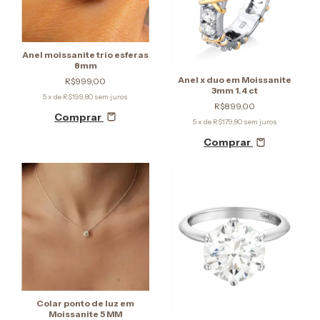
Anel moissanite trio esferas
8mm
Anel x duo em Moissanite
R$999,00
3mm 1.4 ct
5
x de
R$199,80
sem juros
R$899,00
Comprar
5
x de
R$179,80
sem juros
Comprar
Colar ponto de luz em
Moissanite 5 MM