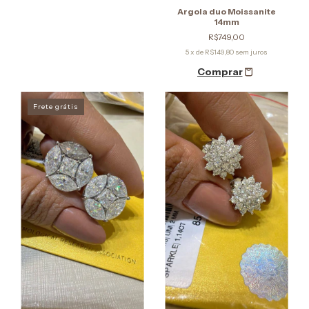
Argola duo Moissanite
14mm
R$749,00
5
x de
R$149,80
sem juros
Frete grátis