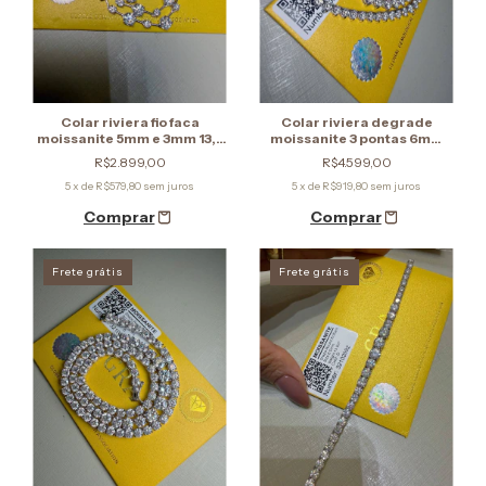
Colar riviera fio faca
Colar riviera degrade
moissanite 5mm e 3mm 13,7
moissanite 3 pontas 6mm
ct
30,8 ct
R$2.899,00
R$4.599,00
5
x de
R$579,80
sem juros
5
x de
R$919,80
sem juros
Frete grátis
Frete grátis