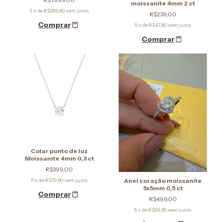
moissanite 4mm 2 ct
5
x de
R$399,80
sem juros
R$239,00
5
x de
R$47,80
sem juros
Colar ponto de luz
Moissanite 4mm 0,3 ct
R$399,00
Anel coração moissanite
5
x de
R$79,80
sem juros
5x5mm 0,5 ct
R$499,00
5
x de
R$99,80
sem juros