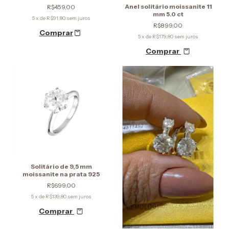
Anel solitário moissanite 11
R$459,00
mm 5.0 ct
5
x de
R$91,80
sem juros
R$899,00
5
x de
R$179,80
sem juros
Comprar
Solitário de 9,5 mm
moissanite na prata 925
R$699,00
5
x de
R$139,80
sem juros
Comprar