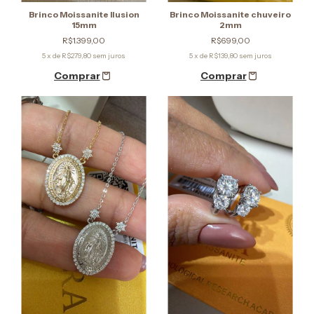
Brinco Moissanite Ilusion
Brinco Moissanite chuveiro
15mm
2mm
R$1.399,00
R$699,00
5
x de
R$279,80
sem juros
5
x de
R$139,80
sem juros