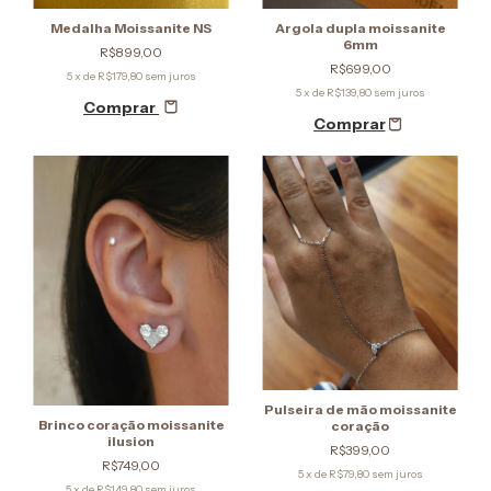
Medalha Moissanite NS
Argola dupla moissanite
6mm
R$899,00
R$699,00
5
x de
R$179,80
sem juros
5
x de
R$139,80
sem juros
Comprar
Pulseira de mão moissanite
Brinco coração moissanite
coração
ilusion
R$399,00
R$749,00
5
x de
R$79,80
sem juros
5
x de
R$149,80
sem juros