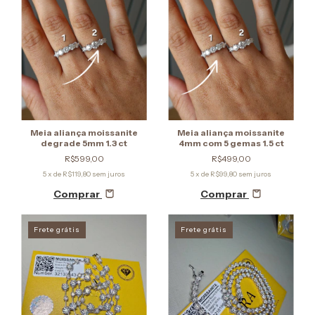
Meia aliança moissanite
Meia aliança moissanite
degrade 5mm 1.3 ct
4mm com 5 gemas 1.5 ct
R$599,00
R$499,00
5
x de
R$119,80
sem juros
5
x de
R$99,80
sem juros
Comprar
Comprar
Frete grátis
Frete grátis