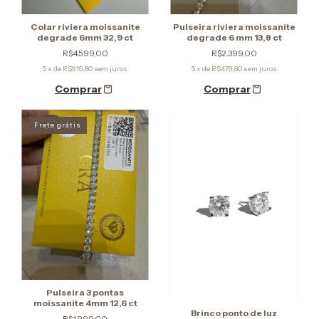
Colar riviera moissanite
Pulseira riviera moissanite
degrade 6mm 32,9 ct
degrade 6 mm 13,8 ct
R$4.599,00
R$2.399,00
5
x de
R$919,80
sem juros
5
x de
R$479,80
sem juros
Frete grátis
Pulseira 3 pontas
moissanite 4mm 12,6 ct
Brinco ponto de luz
R$1.999,00