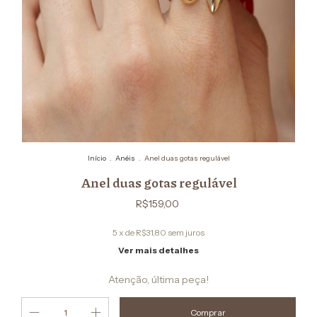
Início
.
Anéis
.
Anel duas gotas regulável
Anel duas gotas regulável
R$159,00
5
x de
R$31,80
sem juros
Ver mais detalhes
Atenção, última peça!