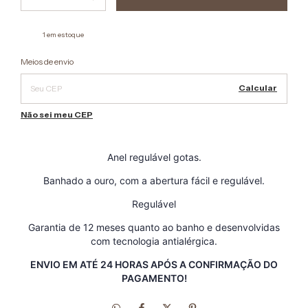
1
em estoque
Alterar CEP
Entregas para o CEP:
Meios de envio
Calcular
Não sei meu CEP
Anel regulável gotas.
Banhado a ouro, com a abertura fácil e regulável.
Regulável
Garantia de 12 meses quanto ao banho e desenvolvidas
com tecnologia antialérgica.
ENVIO EM ATÉ 24 HORAS APÓS A CONFIRMAÇÃO DO
PAGAMENTO!