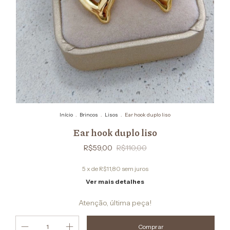
Início
.
Brincos
.
Lisos
.
Ear hook duplo liso
Ear hook duplo liso
R$59,00
R$110,00
5
x de
R$11,80
sem juros
Ver mais detalhes
Atenção, última peça!